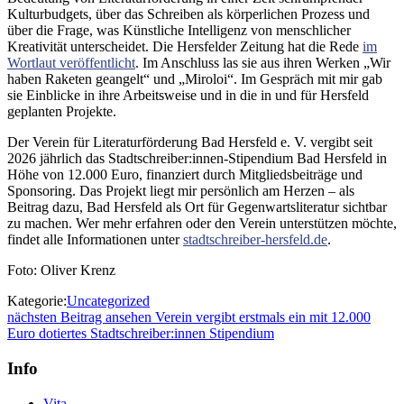
Kulturbudgets, über das Schreiben als körperlichen Prozess und
über die Frage, was Künstliche Intelligenz von menschlicher
Kreativität unterscheidet. Die Hersfelder Zeitung hat die Rede
im
Wortlaut veröffentlicht
. Im Anschluss las sie aus ihren Werken „Wir
haben Raketen geangelt“ und „Miroloi“. Im Gespräch mit mir gab
sie Einblicke in ihre Arbeitsweise und in die in und für Hersfeld
geplanten Projekte.
Der Verein für Literaturförderung Bad Hersfeld e. V. vergibt seit
2026 jährlich das Stadtschreiber:innen-Stipendium Bad Hersfeld in
Höhe von 12.000 Euro, finanziert durch Mitgliedsbeiträge und
Sponsoring. Das Projekt liegt mir persönlich am Herzen – als
Beitrag dazu, Bad Hersfeld als Ort für Gegenwartsliteratur sichtbar
zu machen. Wer mehr erfahren oder den Verein unterstützen möchte,
findet alle Informationen unter
stadtschreiber-hersfeld.de
.
Foto: Oliver Krenz
Kategorie:
Uncategorized
Beitragsnavigation
nächster
nächsten Beitrag ansehen
Verein vergibt erstmals ein mit 12.000
Beitrag:
Euro dotiertes Stadtschreiber:innen Stipendium
Info
Vita