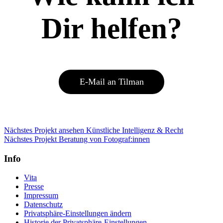
Dir helfen?
E-Mail an Tilman
Beitragsnavigation
vorheriges
Nächstes Projekt ansehen
Künstliche Intelligenz & Recht
Nächstes
Projekt
Nächstes Projekt
Beratung von Fotograf:innen
Projekt:
Info
Vita
Presse
Impressum
Datenschutz
Privatsphäre-Einstellungen ändern
Historie der Privatsphäre-Einstellungen