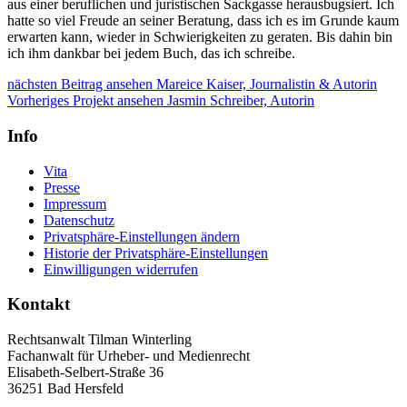
aus einer beruflichen und juristischen Sackgasse herausbugsiert. Ich
hatte so viel Freude an seiner Beratung, dass ich es im Grunde kaum
erwarten kann, wieder in Schwierigkeiten zu geraten. Bis dahin bin
ich ihm dankbar bei jedem Buch, das ich schreibe.
Beitragsnavigation
nächster
nächsten Beitrag ansehen
Mareice Kaiser, Journalistin & Autorin
Beitrag:
vorheriges
Vorheriges Projekt ansehen
Jasmin Schreiber, Autorin
Projekt:
Info
Vita
Presse
Impressum
Datenschutz
Privatsphäre-Einstellungen ändern
Historie der Privatsphäre-Einstellungen
Einwilligungen widerrufen
Kontakt
Rechtsanwalt Tilman Winterling
Fachanwalt für Urheber- und Medienrecht
Elisabeth-Selbert-Straße 36
36251 Bad Hersfeld